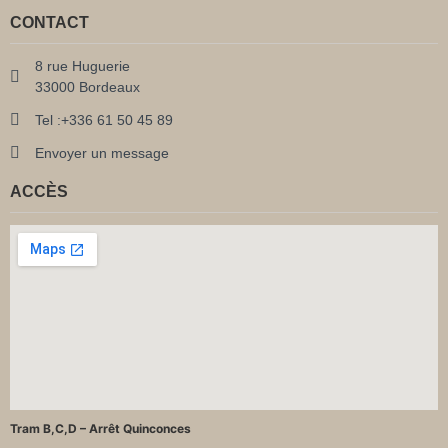
CONTACT
8 rue Huguerie
33000 Bordeaux
Tel :+336 61 50 45 89
Envoyer un message
ACCÈS
Tram B,C,D – Arrêt Quinconces